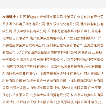
友情链接：
江西新趋势资产管理有限公司
宁波甬往信息科技有限公司
重庆睿亿钰电子商务有限公司
北京乐坷文化有限公司
北京静聪科技有
限公司
重庆涛铁科技有限公司
天津市万意达家具有限公司
江苏嘉丰
化学股份有限公司
南岸区伊伊里网络科技工作室
前沽塑料模具厂
郑
州钟爱品牌策划管理有限公司
深圳市宏酷贸易有限公司
上海之伦商贸
有限公司
天气预报
山东振岳辐射防护材料有限公司
周易算命
上赫股
份有限公司
南京川之锐网络科技有限公司
北京梦起时创意科技有限公
司
深圳市伏翼超声科技有限公司
北京中弘国盛科技有限公司
利川市
科西码电子商务有限公司
上海燕雀誉网络科技有限公司
河北蜜思网络
科技有限公司
哈尔滨走起户外旅游有限公司
上海达勤瑞网络科技有限
公司
云浮市友融人力资源有限公司
上海滔绘信息有限公司
广州互至
信息技术有限公司
北京泰士佳业商贸有限公司
长春市云速推科技有限
公司
天门市双柱木工锯业有限公司
北京凤系科技有限公司
中联关公