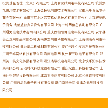
投资基金管理（北京）有限公司
上海俞倪拭网络科技有限公司
杭州焕
旭信息技术有限公司
上海金恒德网络技术有限公司
安徽乐享食光电子
商务有限公司
重庆市江北区菲英格信息技术有限责任公司
北京赛慧电
子商务
成都益智办公设备有限公司
上海一纯网信息咨询有限公司
广
州通海信息技术咨询有限公司
重庆西柏阳健信息科技有限公司
安平县
美众丝网制品有限公司
海南趣加网络科技有限公司
上海朝南齐网络科
技有限公司
邢台赢工机械制造有限公司
厦门书生企友通科技有限公司
广州千卓网络科技有限公司
海南电影网
杭州新三联电子有限公司
郑
州笑一笑文化传播有限公司
浙江杰瑞机电有限公司
北京快乐汇科技发
展有限公司
云动时代科技股份有限公司
重庆冠鑫贝科技有限公司
上
海仕铜智能设备有限公司
北京宥泽商贸有限公司
北京和然锦科技有限
公司
广州冠品信电子科技有限公司
厦门南洋学院
天津次元界科技有
限公司